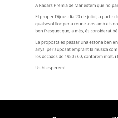
A Radars Premià de Mar estem que no pa
El proper Dijous dia 20 de juliol, a partir 
qualsevol lloc per a reunir-nos amb els n
ben fresquet que, a més, és considerat bé c
La proposta és passar una estona ben ent
anys, per suposat emprant la música com
les dècades de 1950 i 60, cantarem molt, i 
Us hi esperem!