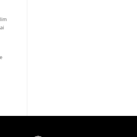
llim
ai
de