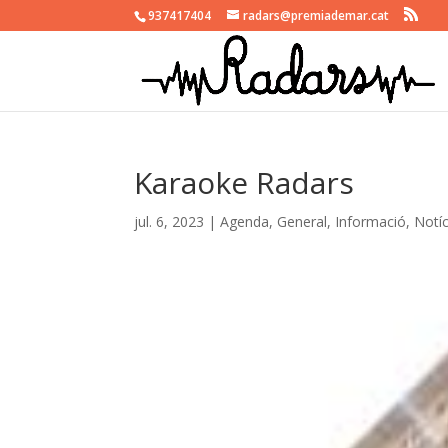
937417404
radars@premiademar.cat
Karaoke Radars
jul. 6, 2023
|
Agenda
,
General
,
Informació
,
Notíc