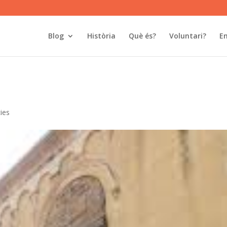
Blog
Història
Què és?
Voluntari?
En
ies