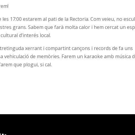
rem!
de les 17:00 estarem al pati de la Rectoria. Com veieu, no escu
ostres grans. Sabem que farà molta calor i hem cercat un esp
ultural d’interés local.
retinguda xerrant i compartint cançons i records de fa uns
 a vehiculació de memòries. Farem un karaoke amb música 
farem que plogui, si cal.