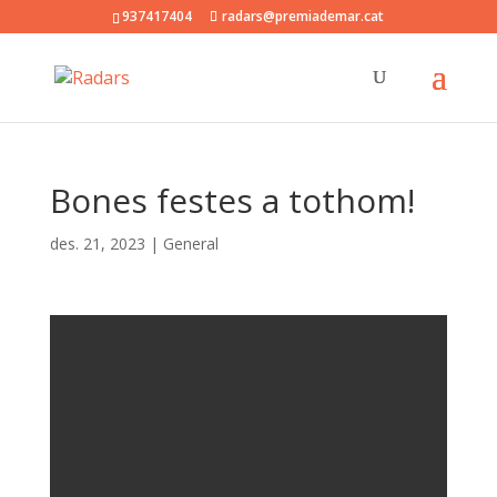
937417404
radars@premiademar.cat
Bones festes a tothom!
des. 21, 2023
|
General