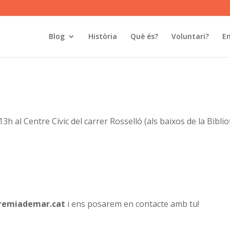
Blog
Història
Què és?
Voluntari?
En
13h al Centre Cívic del carrer Rosselló (als baixos de la Bibli
remiademar.cat
i ens posarem en contacte amb tu!