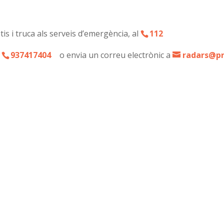
is i truca als serveis d’emergència, al
112
l
937417404
o envia un correu electrònic a
radars@p