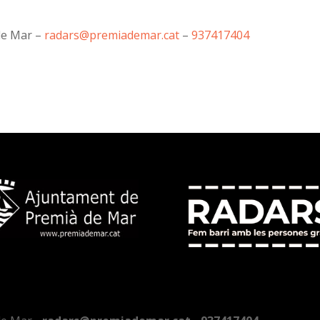
de Mar –
radars@premiademar.cat
–
937417404