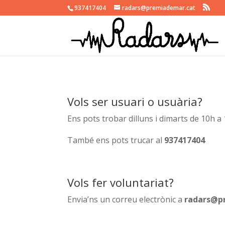
937417404
radars@premiademar.cat
Vols ser usuari o usuària?
Ens pots trobar dilluns i dimarts de 10h a 
També ens pots trucar al
937417404
Vols fer voluntariat?
Envia’ns un correu electrònic a
radars@p