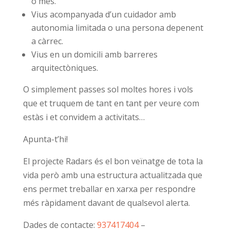
o més.
Vius acompanyada d’un cuidador amb
autonomia limitada o una persona depenent
a càrrec.
Vius en un domicili amb barreres
arquitectòniques.
O simplement passes sol moltes hores i vols
que et truquem de tant en tant per veure com
estàs i et convidem a activitats…
Apunta-t’hi!
El projecte Radars és el bon veïnatge de tota la
vida però amb una estructura actualitzada que
ens permet treballar en xarxa per respondre
més ràpidament davant de qualsevol alerta.
Dades de contacte:
937417404
–