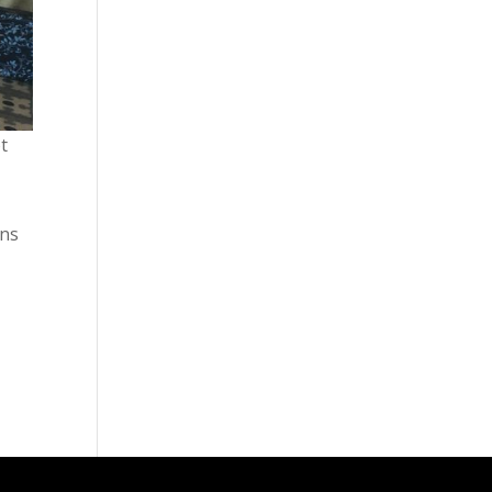
ot
Ens