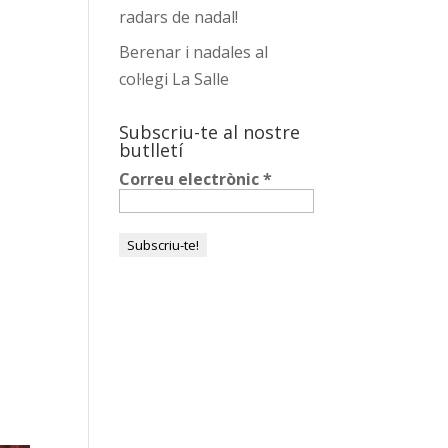
radars de nadal!
Berenar i nadales al
col·legi La Salle
Subscriu-te al nostre
butlletí
Correu electrònic
*