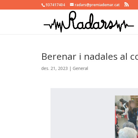
937417404
radars@premiademar.cat
Berenar i nadales al col
des. 21, 2023
|
General