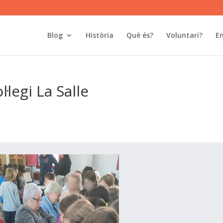
Blog
Història
Què és?
Voluntari?
En
·legi La Salle